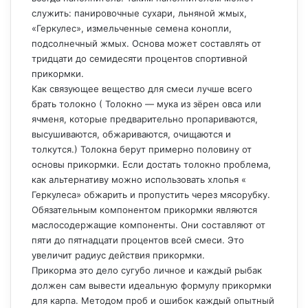
служить: панировочные сухари, льняной жмых,
«Геркулес», измельченные семена конопли,
подсолнечный жмых. Основа может составлять от
тридцати до семидесяти процентов спортивной
прикормки.
Как связующее вещество для смеси лучше всего
брать толокно ( Толокно — мука из зёрен овса или
ячменя, которые предварительно пропариваются,
высушиваются, обжариваются, очищаются и
толкутся.) Толокна берут примерно половину от
основы прикормки. Если достать толокно проблема,
как альтернативу можно использовать хлопья «
Геркулеса» обжарить и пропустить через мясорубку.
Обязательным компонентом прикормки являются
маслосодержащие компоненты. Они составляют от
пяти до пятнадцати процентов всей смеси. Это
увеличит радиус действия прикормки.
Прикорма это дело сугубо личное и каждый рыбак
должен сам вывести идеальную формулу прикормки
для карпа. Методом проб и ошибок каждый опытный