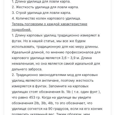
1. Длина удилища для ловли карпа.
2. Жесткость удилища для ловли карпа.
3. Строй удилища для ловли карпа.
4. Количество колен карпового удилища.
Теперь поговорим о каждой характеристике
подробней.
1. Длину карповых удилищ традиционно измеряют в
футах. Но в нашей статье, мы все же будем
использовать, традиционную для нас меру длинны.
Идеальной длиной, по мнению профессионалов для
карпового удилища является 3,6 – 3,9 м. Длина
немаленькая, но она является самой идеальной для
дальнего заброса.
2. Традиционно законодателями мод для карповых
удилищ являются англичане, поэтому жесткость
измеряется в фунтах. Запомните на карповых
удилищах стоят обозначения lb. 1lb ( т.е. один фунт ),
что равно 453 гр. Когда на удилище вы увидите
обозначения 2lb, 3lb, 4lb, то это обозначает, что
удилище согнется на 90 градусов, если на его кончик
подвесить указанный вес. Таким образом, чем