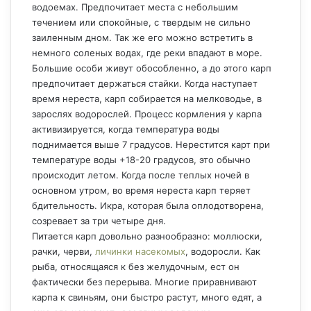
водоемах. Предпочитает места с небольшим
течением или спокойные, с твердым не сильно
заиленным дном. Так же его можно встретить в
немного соленых водах, где реки впадают в море.
Большие особи живут обособленно, а до этого карп
предпочитает держаться стайки. Когда наступает
время нереста, карп собирается на мелководье, в
зарослях водорослей. Процесс кормления у карпа
активизируется, когда температура воды
поднимается выше 7 градусов. Нерестится карт при
температуре воды +18-20 градусов, это обычно
происходит летом. Когда после теплых ночей в
основном утром, во время нереста карп теряет
бдительность. Икра, которая была оплодотворена,
созревает за три четыре дня.
Питается карп довольно разнообразно: моллюски,
рачки, черви,
личинки насекомых
, водоросли. Как
рыба, относящаяся к без желудочным, ест он
фактически без перерыва. Многие приравнивают
карпа к свиньям, они быстро растут, много едят, а