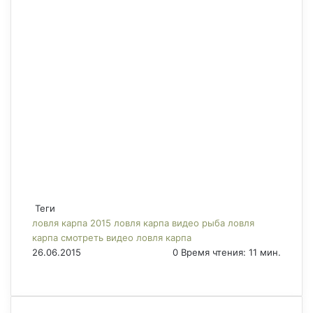
Теги
ловля карпа 2015
ловля карпа видео
рыба ловля
карпа
смотреть видео ловля карпа
26.06.2015
0
Время чтения: 11 мин.
F
X
P
В
О
M
M
W
T
V
П
a
i
к
д
e
e
h
e
i
е
c
n
о
н
s
s
a
l
b
ч
e
t
н
о
s
s
t
e
e
а