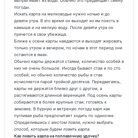
выпрыгивает из воды. Обычно это предвещает смену
погоды.
Искать карпа на мелководье нужно ночью и до
девяти утра. В это время он выходит из ям поесть в
камыши и на мелкую воду. После девяти утра он
прячется в свои убежища.
Ближе к осени карпы наедаются и выходят жировать
только утром и вечером, по ночам в этот период они
остаются в ямах.
Обычно карпы держатся стаями, количество особей в
них не очень большое. Иногда бывают стаи и по сто
особей, но обычно количество рыбы в стае
исчисляется парой тройкой десятков. Передвигаясь,
карпы не держатся близко друг с другом, а
растягиваются длинной вереницей. Под осень карпы
собираются в более крупные стаи, готовясь к
зимовке. В бурную и ветреную погоду карп как
пугливая рыба предпочитает ходить по одиночке.
Определившись с местом ловли, нужно выбрать
способ, которым будем ловить карпа.
Как ловить карпа на поплавочную удочку?