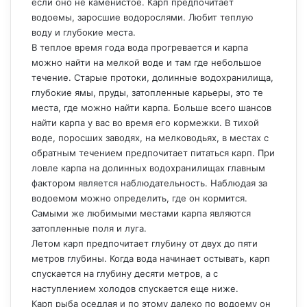
если оно не каменистое. Карп предпочитает
водоемы, заросшие водорослями. Любит теплую
воду и глубокие места.
В теплое время года вода прогревается и карпа
можно найти на мелкой воде и там где небольшое
течение. Старые протоки, долинные водохранилища,
глубокие ямы, пруды, затопленные карьеры, это те
места, где можно найти карпа. Больше всего шансов
найти карпа у вас во время его кормежки. В тихой
воде, поросших заводях, на мелководьях, в местах с
обратным течением предпочитает питаться карп. При
ловле карпа на долинных водохранилищах главным
фактором является наблюдательность. Наблюдая за
водоемом можно определить, где он кормится.
Самыми же любимыми местами карпа являются
затопленные поля и луга.
Летом карп предпочитает глубину от двух до пяти
метров глубины. Когда вода начинает остывать, карп
спускается на глубину десяти метров, а с
наступлением холодов спускается еще ниже.
Карп рыба оседлая и по этому далеко по водоему он