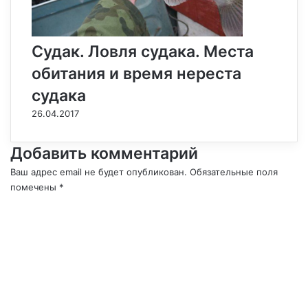
Судак. Ловля судака. Места
обитания и время нереста
судака
26.04.2017
Добавить комментарий
Ваш адрес email не будет опубликован.
Обязательные поля
помечены
*
К
о
м
м
е
н
т