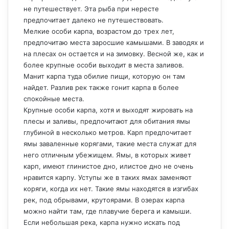
не путешествует. Эта рыба при нересте
предпочитает далеко не путешествовать.
Мелкие особи карпа, возрастом до трех лет,
предпочитаю места заросшие камышами. В заводях и
на плесах он остается и на зимовку. Весной же, как и
более крупные особи выходит в места заливов.
Манит карпа туда обилие пищи, которую он там
найдет. Разлив рек также гонит карпа в более
спокойные места.
Крупные особи карпа, хотя и выходят жировать на
плесы и заливы, предпочитают для обитания ямы
глубиной в несколько метров. Карп предпочитает
ямы заваленные корягами, такие места служат для
него отличным убежищем. Ямы, в которых живет
карп, имеют глинистое дно, илистое дно не очень
нравится карпу. Уступы же в таких ямах заменяют
коряги, когда их нет. Такие ямы находятся в изгибах
рек, под обрывами, крутоярами. В озерах карпа
можно найти там, где плавучие берега и камыши.
Если небольшая река, карпа нужно искать под