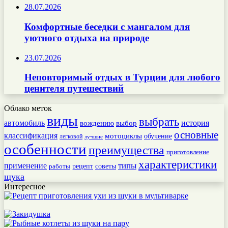
28.07.2026
Комфортные беседки с мангалом для
уютного отдыха на природе
23.07.2026
Неповторимый отдых в Турции для любого
ценителя путешествий
Облако меток
виды
выбрать
автомобиль
история
вождению
выбор
основные
классификация
мотоциклы
обучение
легковой
лучшие
особенности
преимущества
приготовление
характеристики
типы
применение
работы
рецепт
советы
щука
Интересное