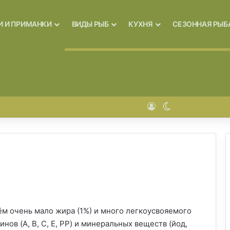
И И ПРИМАНКИ
ВИДЫ РЫБ
КУХНЯ
СЕЗОННАЯ РЫБ
Войти
Switch skin
ём очень мало жира (1%) и много легкоусвояемого
ов (A, B, C, E, PP) и минеральных веществ (йод,