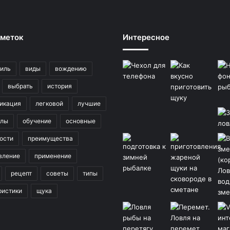
 меток
Интересное
иль
виды
вождению
выбрать
история
икация
легковой
лучшие
клы
обучение
основные
ости
преимущества
вление
применение
рецепт
советы
типы
ристики
щука