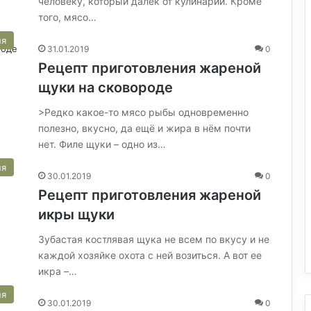
человеку, который далек от кулинарии. Кроме
того, мясо…
ня
31.01.2019
0
Рецепт приготовления жареной
щуки на сковороде
>Редко какое-то мясо рыбы одновременно
полезно, вкусно, да ещё и жира в нём почти
нет. Филе щуки – одно из…
ня
30.01.2019
0
Рецепт приготовления жареной
икры щуки
Зубастая костлявая щука не всем по вкусу и не
каждой хозяйке охота с ней возиться. А вот ее
икра –…
ня
30.01.2019
0