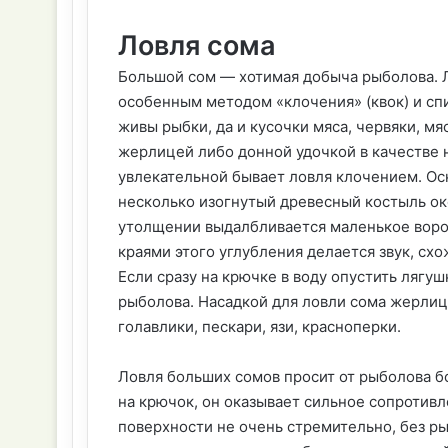
Ловля сома
Большой сом — хотимая добыча рыболова. Л
особенным методом «клочения» (квок) и сп
живы рыбки, да и кусочки мяса, червяки, мя
жерлицей либо донной удочкой в качестве 
увлекательной бывает ловля клочением. О
несколько изогнутый древесный костыль око
утолщении выдалбливается маленькое ворон
краями этого углубления делается звук, сх
Если сразу на крючке в воду опустить лягу
рыболова. Насадкой для ловли сома жерлиц
голавлики, пескари, язи, красноперки.
Ловля больших сомов просит от рыболова б
на крючок, он оказывает сильное сопротив
поверхности не очень стремительно, без р