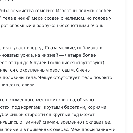
. Рыба семейства сомовых. Известны поимки особей
й тела в некий мере сходен с налимом, но голова у
 рот огромный и вооружен бессчетными очень
 выступает вперед. Глаза мелкие, поблизости
инноватых усика, на нижней — четыре более
ет от три до 5 лучей (колющиеся отсутствуют).
яется с округленным хвостовым. Очень
 половины тела. Чешуя отсутствует, тело покрыто
личество слизи.
ого неизменного местожительства, обычно
стах, под корягами, крутыми берегами, корнями
глубочайшей старости он круглый год может
чнувшись от зимней спячки, временно покидает ее,
на пойме и в пойменных озерах. Меж просыпанием и