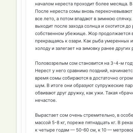
началом нереста проходит более месяща. В 
После нереста сомы вновь перекочевывают в
все лето, а потом впадают в зимнюю спячку
выходит после захода солнца и охотится до
собственном убежище. Жор продолжается в 
прекращаясь к озари. Как рыба умеренных и
холоду и залегает на зимовку ранее других 
Половозрелым сом становится на 3-4-м году
Нерест у него сравнимо поздний, начинается
время сомы собираются в достаточно огром
шум. В итоге они образуют супружеские пар
обвивают друг дружку, как ужи. Такая «бра
нечастое.
Вырастает сом очень стремительно, в особе
массой 5-8 кг, пореже пятнадцать кг. В рек
к четыре годам — 50-60 см, к 10 — метровой