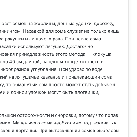
овят сомов на жерлицы, донные удочки, дорожку,
иннингом. Насадкой для сома служат не только лишь
со ракушки и линючего рака. При ловле сома
насадки используют лягушек. Достаточно
сновная принадлежность этого метода — клокуша —
ло 40 см длиной, на одном конце которого в
кообразное углубление. При ударах по воде
ожий на лягушачье кваканье и привлекающий сома.
шку, то обманутый сом просто может стать добычей
ей и донной удочкой могут быть плотвички,
ольшой осторожности и сноровки, потому что попав
ление. Маленького сома необходимо подтаскивать к
ывков и дерганья. При вытаскивании сомов рыболовы