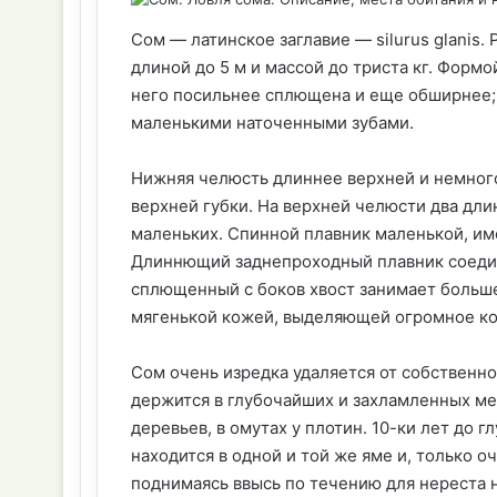
Сом — латинское заглавие — silurus glanis
длиной до 5 м и массой до триста кг. Формо
него посильнее сплющена и еще обширнее;
маленькими наточенными зубами.
Нижняя челюсть длиннее верхней и немного
верхней губки. На верхней челюсти два дл
маленьких. Спинной плавник маленькой, име
Длиннющий заднепроходный плавник соедин
сплющенный с боков хвост занимает больше
мягенькой кожей, выделяющей огромное ко
Сом очень изредка удаляется от собственн
держится в глубочайших и захламленных ме
деревьев, в омутах у плотин. 10-ки лет до 
находится в одной и той же яме и, только о
поднимаясь ввысь по течению для нереста 