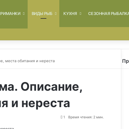
ПРИМАНКИ
ВИДЫ РЫБ
КУХНЯ
СЕЗОННАЯ РЫБАЛК
Войти
Switch skin
Пр
е, места обитания и нереста
З
а
к
ма. Описание,
р
ы
т
я и нереста
ь
1
Время чтения: 2 мин.