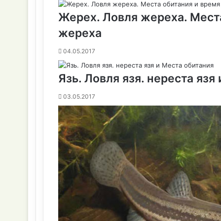
к
и
Жерех. Ловля жереха. Мест
жереха
04.05.2017
Язь. Ловля язя. нереста язя
03.05.2017