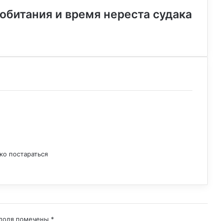
 обитания и время нереста судака
ко постараться
 поля помечены
*