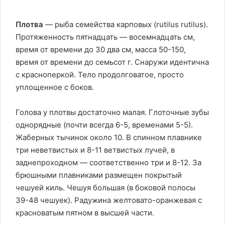
Плотва
— рыба семейства карповых (rutilus rutilus).
Протяженность пятнадцать — восемнадцать см,
время от времени до 30 два см, масса 50-150,
время от времени до семьсот г. Снаружи идентична
с красноперкой. Тело продолговатое, просто
уплощенное с боков.
Голова у плотвы достаточно малая. Глоточные зубы
однорядные (почти всегда 6-5, временами 5-5).
Жаберных тычинок около 10. В спинном плавнике
три неветвистых и 8-11 ветвистых лучей, в
заднепроходном — соответственно три и 8-12. За
брюшными плавниками размещен покрытый
чешуей киль. Чешуя большая (в боковой полосы
39-48 чешуек). Радужина желтовато-оранжевая с
красноватым пятном в высшей части.