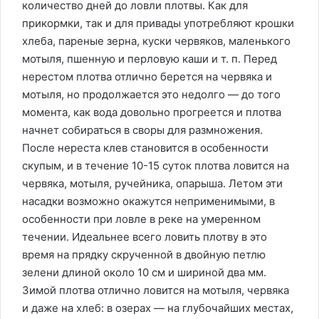
количество дней до ловли плотвы. Как для
прикормки, так и для привады употребляют крошки
хлеба, пареные зерна, куски червяков, маленького
мотыля, пшенную и перловую каши и т. п. Перед
нерестом плотва отлично берется на червяка и
мотыля, но продолжается это недолго — до того
момента, как вода довольно прогреется и плотва
начнет собираться в своры для размножения.
После нереста клев становится в особенности
скупым, и в течение 10-15 суток плотва ловится на
червяка, мотыля, ручейника, опарыша. Летом эти
насадки возможно окажутся неприменимыми, в
особенности при ловле в реке на умеренном
течении. Идеальнее всего ловить плотву в это
время на прядку скрученной в двойную петлю
зелени длиной около 10 см и шириной два мм.
Зимой плотва отлично ловится на мотыля, червяка
и даже на хлеб: в озерах — на глубочайших местах,