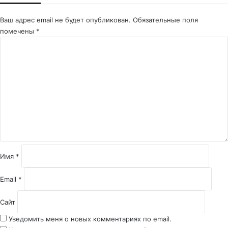
Ваш адрес email не будет опубликован.
Обязательные поля
помечены
*
К
о
м
м
е
н
т
а
р
и
й
Имя
*
*
Email
*
Сайт
Уведомить меня о новых комментариях по email.