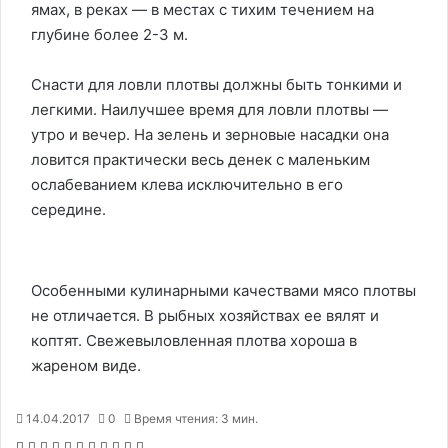
ямах, в реках — в местах с тихим течением на
глубине более 2-3 м.
Снасти для ловли плотвы должны быть тонкими и
легкими. Наилучшее время для ловли плотвы —
утро и вечер. На зелень и зерновые насадки она
ловится практически весь денек с маленьким
ослабеванием клева исключительно в его
середине.
Особенными кулинарными качествами мясо плотвы
не отличается. В рыбных хозяйствах ее вялят и
коптят. Свежевыловленная плотва хороша в
жареном виде.
14.04.2017
0
Время чтения: 3 мин.
F
X
P
В
О
M
M
W
T
V
П