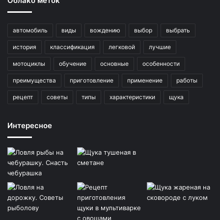
Облако меток
автомобиль
виды
вождению
выбор
выбрать
история
классификация
легковой
лучшие
мотоциклы
обучение
основные
особенности
преимущества
приготовление
применение
работы
рецепт
советы
типы
характеристики
щука
Интересное