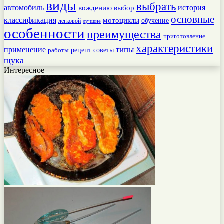
виды
выбрать
автомобиль
история
вождению
выбор
основные
классификация
мотоциклы
обучение
легковой
лучшие
особенности
преимущества
приготовление
характеристики
типы
применение
работы
рецепт
советы
щука
Интересное