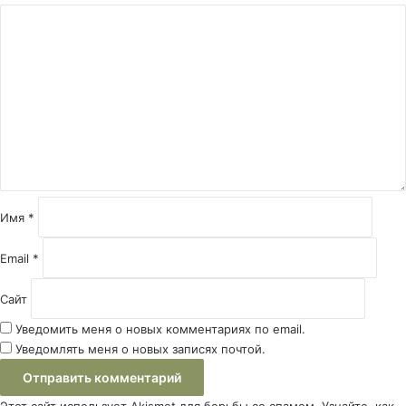
К
о
м
м
е
н
т
а
р
и
й
Имя
*
*
Email
*
Сайт
Уведомить меня о новых комментариях по email.
Уведомлять меня о новых записях почтой.