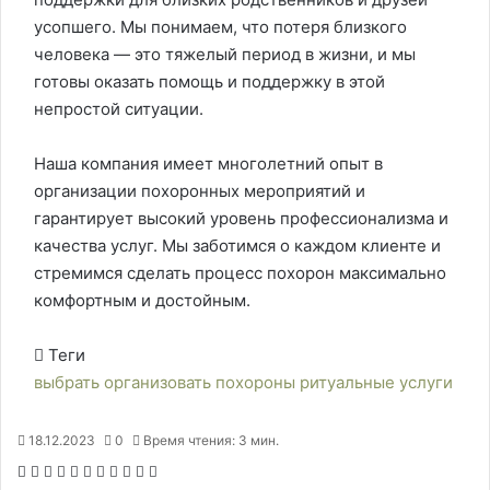
усопшего. Мы понимаем, что потеря близкого
человека — это тяжелый период в жизни, и мы
готовы оказать помощь и поддержку в этой
непростой ситуации.
Наша компания имеет многолетний опыт в
организации похоронных мероприятий и
гарантирует высокий уровень профессионализма и
качества услуг. Мы заботимся о каждом клиенте и
стремимся сделать процесс похорон максимально
комфортным и достойным.
Теги
выбрать
организовать
похороны
ритуальные
услуги
18.12.2023
0
Время чтения: 3 мин.
F
X
P
В
О
M
M
W
T
V
П