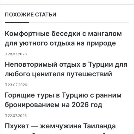
a
i
к
д
e
e
h
e
i
е
c
n
о
н
s
s
a
l
b
ч
ПОХОЖИЕ СТАТЬИ
e
t
н
о
s
s
t
e
e
а
b
e
т
к
e
e
s
g
r
т
o
r
а
л
n
n
A
r
а
Комфортные беседки с мангалом
o
e
к
а
g
g
p
a
т
k
s
т
с
e
e
p
m
ь
для уютного отдыха на природе
t
е
с
r
r
н
28.07.2026
и
Неповторимый отдых в Турции для
к
и
любого ценителя путешествий
23.07.2026
Горящие туры в Турцию с ранним
бронированием на 2026 год
22.07.2026
Пхукет — жемчужина Таиланда