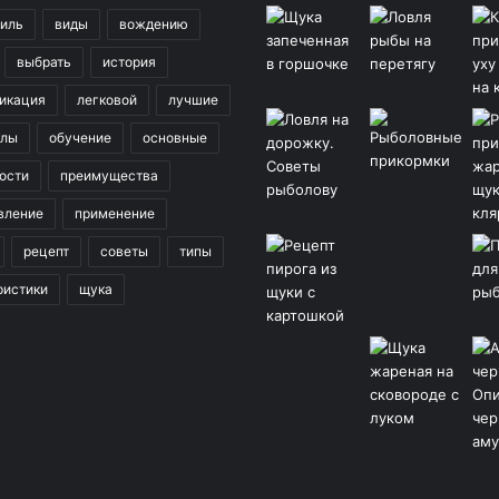
иль
виды
вождению
выбрать
история
икация
легковой
лучшие
клы
обучение
основные
ости
преимущества
вление
применение
рецепт
советы
типы
ристики
щука