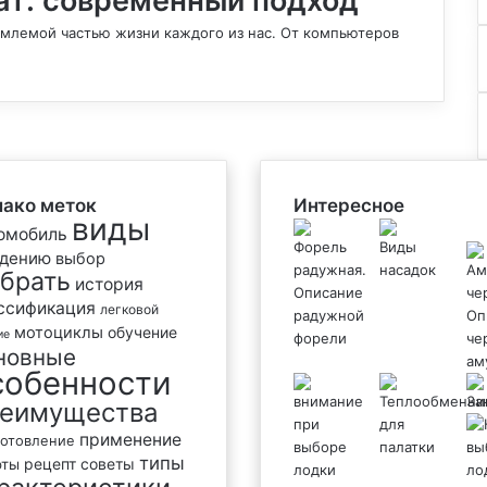
ат: современный подход
емлемой частью жизни каждого из нас. От компьютеров
ако меток
Интересное
виды
омобиль
дению
выбор
брать
история
ссификация
легковой
мотоциклы
обучение
ие
новные
собенности
еимущества
применение
готовление
типы
рецепт
советы
оты