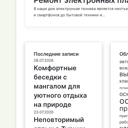
Ремонт электронных пл
В наши дни электронная техника является неотъ
и смартфонов до бытовой техники и…
Последние записи
Обл
28.07.2026
авт
Комфортные
вож
вы
беседки с
кла
мангалом для
лучш
ос
уютного отдыха
о
на природе
пр
23.07.2026
при
Неповторимый
раб