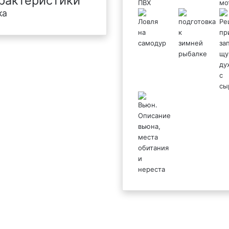
рактеристики
ка