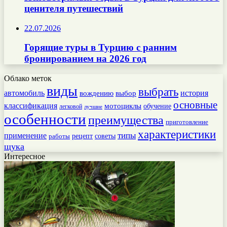
ценителя путешествий
22.07.2026
Горящие туры в Турцию с ранним
бронированием на 2026 год
Облако меток
виды
выбрать
автомобиль
история
вождению
выбор
основные
классификация
мотоциклы
обучение
легковой
лучшие
особенности
преимущества
приготовление
характеристики
типы
применение
работы
рецепт
советы
щука
Интересное