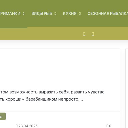
ПРИМАНКИ
ВИДЫ РЫБ
КУХНЯ
СЕЗОННАЯ РЫБАЛК
Войти
Switch skin
том возможность выразить себя, развить чувство
ать хорошим барабанщиком непросто,…
сы
23.04.2025
0