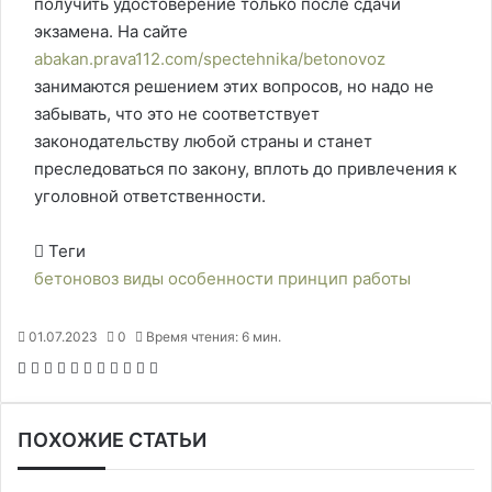
получить удостоверение только после сдачи
экзамена. На сайте
abakan.prava112.com/spectehnika/betonovoz
занимаются решением этих вопросов, но надо не
забывать, что это не соответствует
законодательству любой страны и станет
преследоваться по закону, вплоть до привлечения к
уголовной ответственности.
Теги
бетоновоз
виды
особенности
принцип
работы
01.07.2023
0
Время чтения: 6 мин.
F
X
P
В
О
M
M
W
T
V
П
a
i
к
д
e
e
h
e
i
е
c
n
о
н
s
s
a
l
b
ч
ПОХОЖИЕ СТАТЬИ
e
t
н
о
s
s
t
e
e
а
b
e
т
к
e
e
s
g
r
т
o
r
а
л
n
n
A
r
а