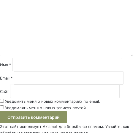
о
м
м
е
н
т
а
р
и
й
Имя
*
*
Email
*
Сайт
Уведомить меня о новых комментариях по email.
Уведомлять меня о новых записях почтой.
Этот сайт использует Akismet для борьбы со спамом.
Узнайте, как