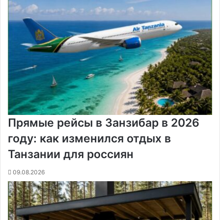
o
e
к
а
g
g
p
a
т
k
s
т
с
e
e
p
m
ь
t
е
с
r
r
н
и
к
и
Прямые рейсы в Занзибар в 2026
году: как изменился отдых в
Танзании для россиян
09.08.2026