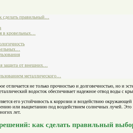
ак сделать правильный…
а
ия в кровельных…
ологичность
овельных…
льзования
ая защита от внешних…
льзованием металлического…
е отличается не только прочностью и долговечностью, но и эс
еталлический водосток обеспечивает надежное отвод воды с кр
яется его устойчивость к коррозии и воздействию окружающей 
иению или выцветанию под воздействием солнечных лучей. Это 
ногих лет.
 решений: как сделать правильный выбо