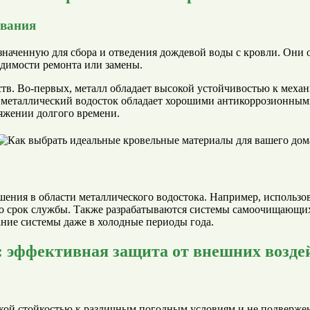
ования
значенную для сбора и отведения дождевой воды с кровли. Они
одимости ремонта или замены.
тв. Во-первых, металл обладает высокой устойчивостью к механ
, металлический водосток обладает хорошими антикоррозионными
тяжении долгого времени.
ения в области металлического водостока. Например, использо
го срок службы. Также разрабатываются системы самоочищающих
ние системы даже в холодные периоды года.
 эффективная защита от внешних возде
окой стойкостью к различным погодным условиям и не подвержен