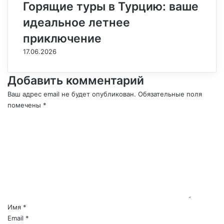
Горящие туры в Турцию: ваше
идеальное летнее
приключение
17.06.2026
Добавить комментарий
Ваш адрес email не будет опубликован.
Обязательные поля
помечены
*
К
о
м
м
е
н
т
а
р
Имя
*
и
Email
*