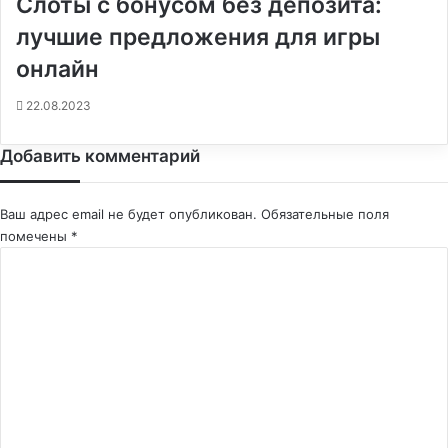
Слоты с бонусом без депозита:
лучшие предложения для игры
онлайн
22.08.2023
Добавить комментарий
Ваш адрес email не будет опубликован.
Обязательные поля
помечены
*
К
о
м
м
е
н
т
а
р