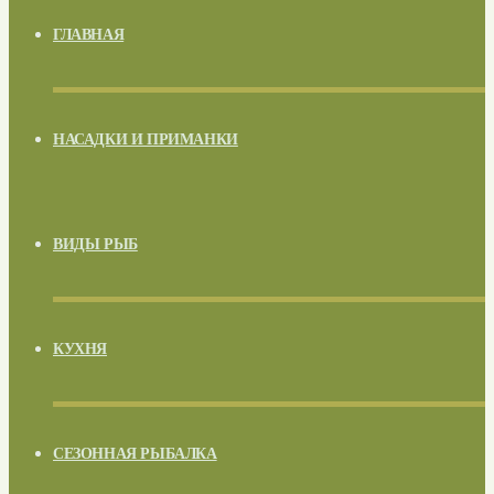
ГЛАВНАЯ
НАСАДКИ И ПРИМАНКИ
ВИДЫ РЫБ
КУХНЯ
СЕЗОННАЯ РЫБАЛКА