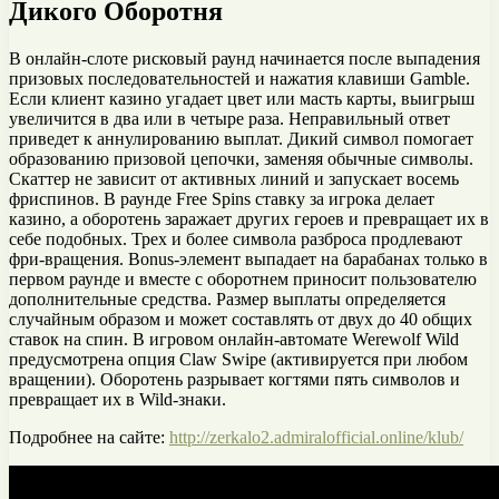
Дикого Оборотня
В онлайн-слоте рисковый раунд начинается после выпадения
призовых последовательностей и нажатия клавиши Gamble.
Если клиент казино угадает цвет или масть карты, выигрыш
увеличится в два или в четыре раза. Неправильный ответ
приведет к аннулированию выплат. Дикий символ помогает
образованию призовой цепочки, заменяя обычные символы.
Скаттер не зависит от активных линий и запускает восемь
фриспинов. В раунде Free Spins ставку за игрока делает
казино, а оборотень заражает других героев и превращает их в
себе подобных. Трех и более символа разброса продлевают
фри-вращения. Bonus-элемент выпадает на барабанах только в
первом раунде и вместе с оборотнем приносит пользователю
дополнительные средства. Размер выплаты определяется
случайным образом и может составлять от двух до 40 общих
ставок на спин. В игровом онлайн-автомате Werewolf Wild
предусмотрена опция Claw Swipe (активируется при любом
вращении). Оборотень разрывает когтями пять символов и
превращает их в Wild-знаки.
Подробнее на сайте:
http://zerkalo2.admiralofficial.online/klub/