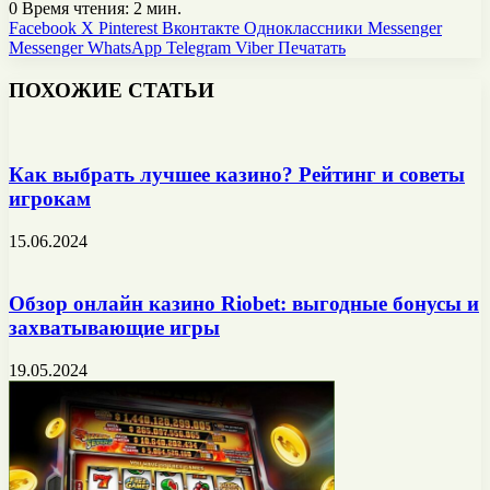
0
Время чтения: 2 мин.
Facebook
X
Pinterest
Вконтакте
Одноклассники
Messenger
Messenger
WhatsApp
Telegram
Viber
Печатать
ПОХОЖИЕ СТАТЬИ
Как выбрать лучшее казино? Рейтинг и советы
игрокам
15.06.2024
Обзор онлайн казино Riobet: выгодные бонусы и
захватывающие игры
19.05.2024