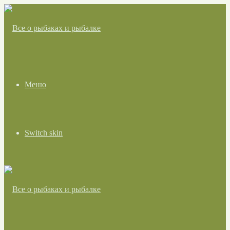
Меню
Switch skin