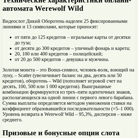
автомата Werewolf Wild
Видеослот Дикий Оборотень наделен 25 фиксированными
линиями и 13 символами, которые приносят:
от пяти до 125 кредитов – игральные карты от десятки
до туза;
от десяти до 300 кредитов – уличный фонарь и карета;
20, 100 или 400 кредитов – полицейский;
от 20 до 500 кредитов – девушка и мужчина.
Золотая монета – это Bonus-символ, человек-волк, воющий на
луну, – Scatter (увеличивает баланс на два, десять или 50
кредитов), оборотень – Wild (пополняет игровой счет на
десять, 100, 500 или 1 000 кредитов). Выигрышные
комбинации формируются из трех–пяти идентичных знаков,
располагающихся на одной линии с первого левого барабана.
Сумма выплаты определяется методом умножения ставки на
коэффициент образовавшейся последовательности (×5–1 000).
Уровень возврата в Werewolf Wild – 95,3%, дисперсия – ниже
среднего.
Призовые и бонусные опции слота