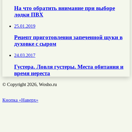
На что обратить внимание при выборе
лодки ПВХ
25.01.2019
Рецепт приготовления запеченной щуки в
духовке с сыром
24.03.2017
Густера. Ловля густеры. Места обитания и
время нереста
© Copyright 2026, Wosho.ru
Кнопка «Наверх»