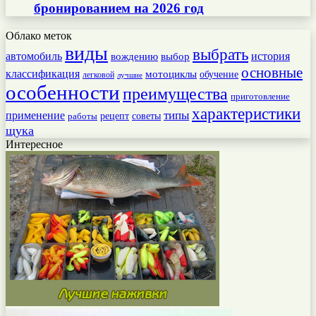
бронированием на 2026 год
Облако меток
виды
выбрать
автомобиль
история
вождению
выбор
основные
классификация
мотоциклы
обучение
легковой
лучшие
особенности
преимущества
приготовление
характеристики
типы
применение
работы
рецепт
советы
щука
Интересное