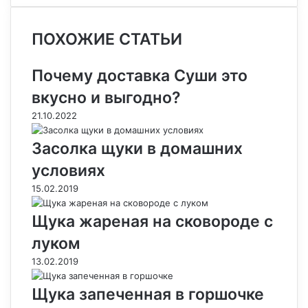
c
n
о
н
s
s
a
l
b
ч
e
t
н
о
s
s
t
e
e
а
ПОХОЖИЕ СТАТЬИ
b
e
т
к
e
e
s
g
r
т
o
r
а
л
n
n
A
r
а
o
e
к
а
g
g
p
a
т
Почему доставка Суши это
k
s
т
с
e
e
p
m
ь
вкусно и выгодно?
t
е
с
r
r
н
21.10.2022
и
к
Засолка щуки в домашних
и
условиях
15.02.2019
Щука жареная на сковороде с
луком
13.02.2019
Щука запеченная в горшочке