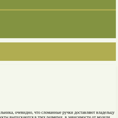
ильника, очевидно, что сломанные ручки доставляют владельцу
укты выпускаются в трех размерах, в зависимости от модели