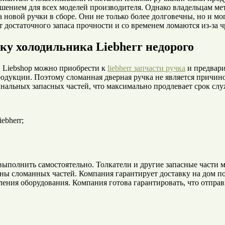
шением для всех моделей производителя. Однако владельцам мет
 новой ручки в сборе. Они не только более долговечны, но и м
достаточного запаса прочности и со временем ломаются из-за чр
ку холодильника Liebherr недорого
 в Liebshop можно приобрести к
liebherr запчасти ручка
и предвари
родукции. Поэтому сломанная дверная ручка не является причи
нальных запасных частей, что максимально продлевает срок сл
ebherr;
выполнить самостоятельно. Толкатели и другие запасные части 
ены сломанных частей. Компания гарантирует доставку на дом 
ения оборудования. Компания готова гарантировать, что отправк