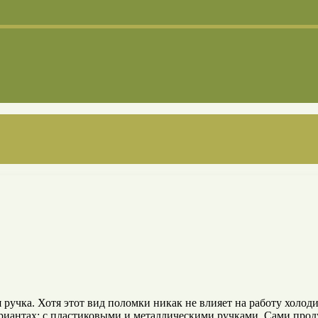
 ручка. Хотя этот вид поломки никак не влияет на работу холод
ариантах: с пластиковыми и металлическими ручками. Сами прод