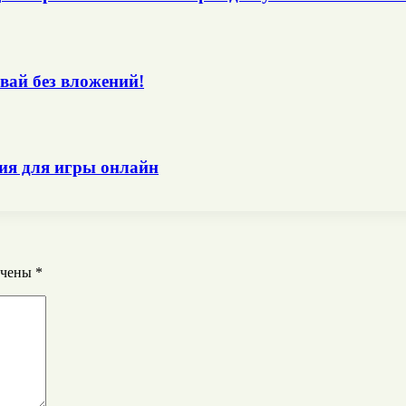
вай без вложений!
ния для игры онлайн
ечены
*