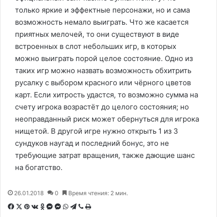
только яркие и эффектные персонажи, но и сама
возможность немало выиграть. Что же касается
приятных мелочей, то они существуют в виде
встроенных в слот небольших игр, в которых
можно выиграть порой целое состояние. Одно из
таких игр можно назвать возможность обхитрить
русалку с выбором красного или чёрного цветов
карт. Если хитрость удастся, то возможно сумма на
счету игрока возрастёт до целого состояния; но
неоправданный риск может обернуться для игрока
нищетой. В другой игре нужно открыть 1 из 3
сундуков наугад и последний бонус, это не
требующие затрат вращения, также дающие шанс
на богатство.
26.01.2018
0
Время чтения: 2 мин.
F
X
P
В
О
M
M
W
T
V
П