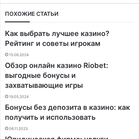
a
i
к
д
e
e
h
e
i
е
c
n
о
н
s
s
a
l
b
ч
ПОХОЖИЕ СТАТЬИ
e
t
н
о
s
s
t
e
e
а
b
e
т
к
e
e
s
g
r
т
o
r
а
л
n
n
A
r
а
Как выбрать лучшее казино?
o
e
к
а
g
g
p
a
т
k
s
т
с
e
e
p
m
ь
Рейтинг и советы игрокам
t
е
с
r
r
н
15.06.2024
и
Обзор онлайн казино Riobet:
к
и
выгодные бонусы и
захватывающие игры
19.05.2024
Бонусы без депозита в казино: как
получить и использовать
06.11.2023