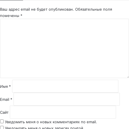
Ваш адрес email не будет опубликован.
Обязательные поля
помечены
*
К
о
м
м
е
н
т
а
р
и
й
Имя
*
*
Email
*
Сайт
Уведомить меня о новых комментариях по email.
Уведомлять меня о новых записях почтой.