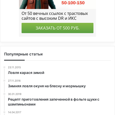
Популярные статьи
23.11.2015
Ловля карася зимой
27.11.2016
Зимняя ловля окуня на блесну и мормышку
30.01.2019
Рецепт приготовления запеченной в фольге щуки с
шампиньонами
14.04.2017