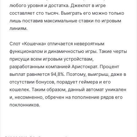
любого уровня и достатка. Джекпот в игре
составляет сто тысяч. Выиграть его можно только
лишь поставив максимальные ставки по игровым
линиям.
Слот «Кошечка» отличается невероятным
функционалом и динамичностью игры. Такие черты
присущи всем игровым устройствам,
разработанным компанией Аристократ. Процент
выплат равняется 94,8%. Поэтому, выигрыш, даже в
отсутствии бонусов, порадует геймера и его
кошелек. Таким образом, данный автомат уникален
и, несомненно, обречен на пополнение рядов его
поклонников.