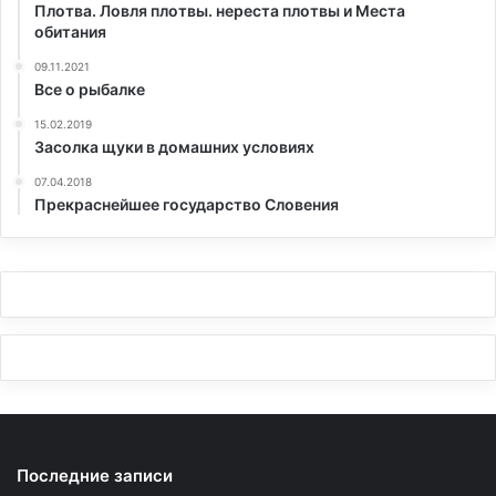
Плотва. Ловля плотвы. нереста плотвы и Места
обитания
09.11.2021
Все о рыбалке
15.02.2019
Засолка щуки в домашних условиях
07.04.2018
Прекраснейшее государство Словения
Последние записи