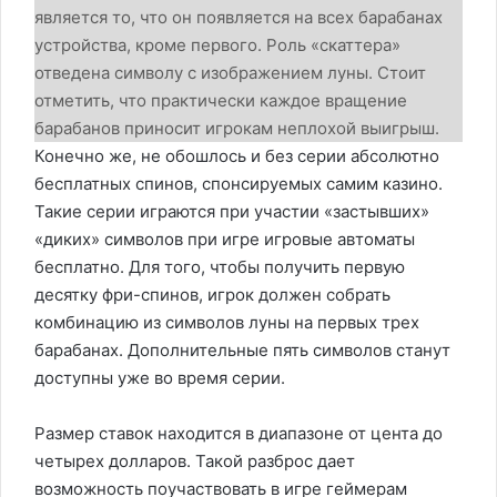
является то, что он появляется на всех барабанах
устройства, кроме первого. Роль «скаттера»
отведена символу с изображением луны. Стоит
отметить, что практически каждое вращение
барабанов приносит игрокам неплохой выигрыш.
Конечно же, не обошлось и без серии абсолютно
бесплатных спинов, спонсируемых самим казино.
Такие серии играются при участии «застывших»
«диких» символов при игре игровые автоматы
бесплатно. Для того, чтобы получить первую
десятку фри-спинов, игрок должен собрать
комбинацию из символов луны на первых трех
барабанах. Дополнительные пять символов станут
доступны уже во время серии.
Размер ставок находится в диапазоне от цента до
четырех долларов. Такой разброс дает
возможность поучаствовать в игре геймерам