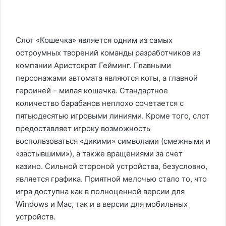
Слот «Кошечка» является одним из самых
остроумных творений команды разработчиков из
компании Аристократ Гейминг. Главными
персонажами автомата являются коты, а главной
героиней – милая кошечка.
Стандартное
количество барабанов неплохо сочетается с
пятьюдесятью игровыми линиями. Кроме того, слот
предоставляет игроку возможность
воспользоваться «дикими» символами (смежными и
«застывшими»), а также вращениями за счет
казино. Сильной стороной устройства, безусловно,
является графика. Приятной мелочью стало то, что
игра доступна как в полноценной версии для
Windows и Mac, так и в версии для мобильных
устройств.