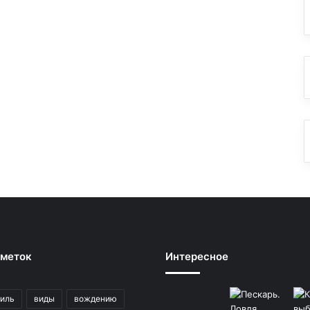
 меток
Интересное
иль
виды
вождению