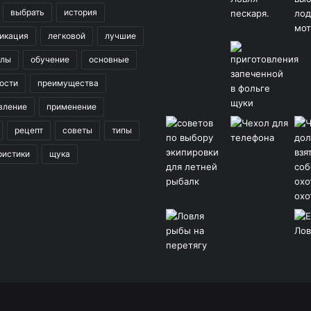
выбрать
история
икация
легковой
лучшие
клы
обучение
основные
ости
преимущества
вление
применение
рецепт
советы
типы
ристики
щука