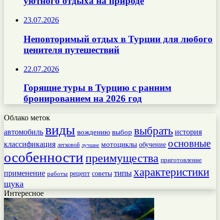
уютного отдыха на природе
23.07.2026
Неповторимый отдых в Турции для любого
ценителя путешествий
22.07.2026
Горящие туры в Турцию с ранним
бронированием на 2026 год
Облако меток
виды
выбрать
автомобиль
история
вождению
выбор
основные
классификация
мотоциклы
обучение
легковой
лучшие
особенности
преимущества
приготовление
характеристики
типы
применение
работы
рецепт
советы
щука
Интересное