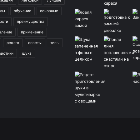
икация
легковой
лучшие
клы
обучение
основные
ости
преимущества
вление
применение
рецепт
советы
типы
ристики
щука