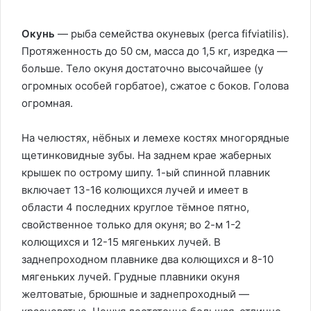
Окунь
— рыба семейства окуневых (perca fifviatilis).
Протяженность до 50 см, масса до 1,5 кг, изредка —
больше. Тело окуня достаточно высочайшее (у
огромных особей горбатое), сжатое с боков. Голова
огромная.
На челюстях, нёбных и лемехе костях многорядные
щетинковидные зубы. На заднем крае жаберных
крышек по острому шипу. 1-ый спинной плавник
включает 13-16 колющихся лучей и имеет в
области 4 последних круглое тёмное пятно,
свойственное только для окуня; во 2-м 1-2
колющихся и 12-15 мягеньких лучей. В
заднепроходном плавнике два колющихся и 8-10
мягеньких лучей. Грудные плавники окуня
желтоватые, брюшные и заднепроходный —