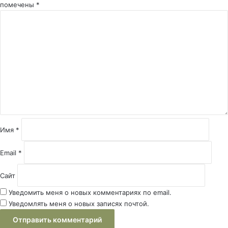
помечены
*
К
о
м
м
е
н
т
а
р
и
й
Имя
*
*
Email
*
Сайт
Уведомить меня о новых комментариях по email.
Уведомлять меня о новых записях почтой.