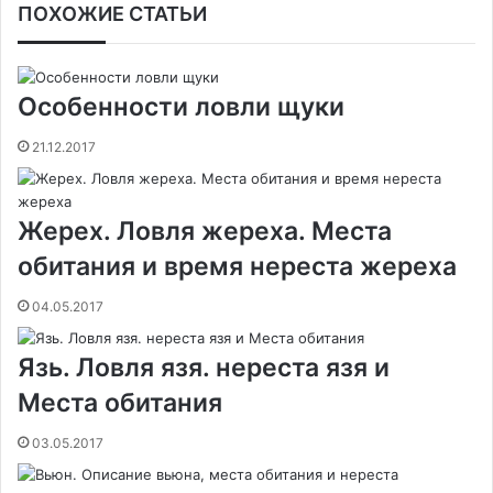
ПОХОЖИЕ СТАТЬИ
e
t
н
о
s
s
t
e
e
а
b
e
т
к
e
e
s
g
r
т
o
r
а
л
n
n
A
r
а
o
e
к
а
g
g
p
a
т
Особенности ловли щуки
k
s
т
с
e
e
p
m
ь
t
е
с
r
r
21.12.2017
н
и
к
и
Жерех. Ловля жереха. Места
обитания и время нереста жереха
04.05.2017
Язь. Ловля язя. нереста язя и
Места обитания
03.05.2017