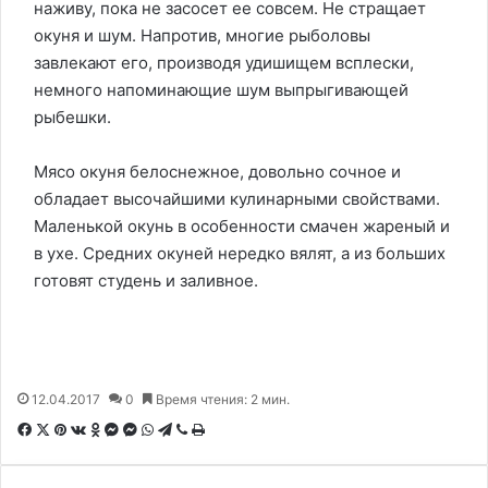
наживу, пока не засосет ее совсем. Не стращает
окуня и шум. Напротив, многие рыболовы
завлекают его, производя удишищем всплески,
немного напоминающие шум выпрыгивающей
рыбешки.
Мясо окуня белоснежное, довольно сочное и
обладает высочайшими кулинарными свойствами.
Маленькой окунь в особенности смачен жареный и
в ухе. Средних окуней нередко вялят, а из больших
готовят студень и заливное.
12.04.2017
0
Время чтения: 2 мин.
F
X
P
В
О
M
M
W
T
V
П
a
i
к
д
e
e
h
e
i
е
c
n
о
н
s
s
a
l
b
ч