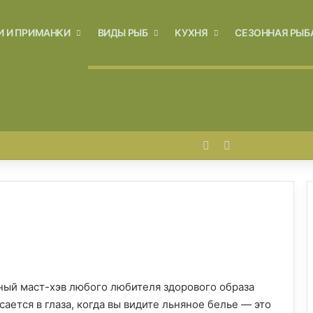
И И ПРИМАНКИ
ВИДЫ РЫБ
КУХНЯ
СЕЗОННАЯ РЫБ
Войти
Switch skin
ный маст-хэв любого любителя здорового образа
сается в глаза, когда вы видите льняное белье — это