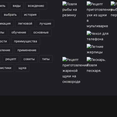
иль
виды
вождению
выбрать
история
икация
легковой
лучшие
клы
обучение
основные
ости
преимущества
вление
применение
рецепт
советы
типы
ристики
щука