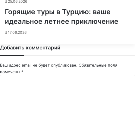
25.06.2026
Горящие туры в Турцию: ваше
идеальное летнее приключение
17.06.2026
Добавить комментарий
Ваш адрес email не будет опубликован.
Обязательные поля
помечены
*
К
о
м
м
е
н
т
а
р