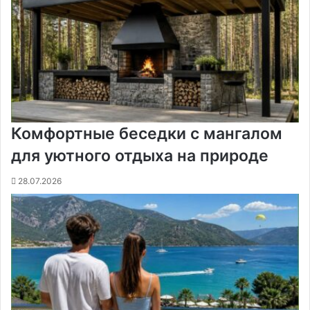
н
и
к
и
Комфортные беседки с мангалом
для уютного отдыха на природе
28.07.2026