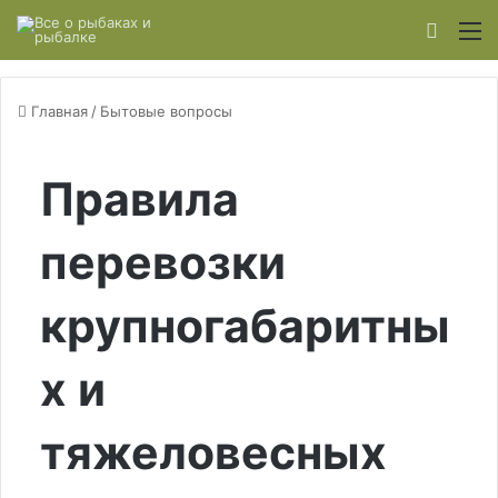
Switch
М
Главная
/
Бытовые вопросы
Правила
перевозки
крупногабаритны
х и
тяжеловесных