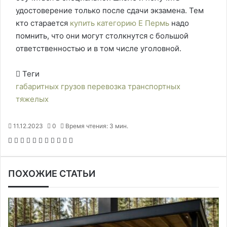
удостоверение только после сдачи экзамена. Тем
кто старается
купить категорию Е Пермь
надо
помнить, что они могут столкнутся с большой
ответственностью и в том числе уголовной.
Теги
габаритных
грузов
перевозка
транспортных
тяжелых
11.12.2023
0
Время чтения: 3 мин.
F
X
P
В
О
M
M
W
T
V
П
a
i
к
д
e
e
h
e
i
е
c
n
о
н
s
s
a
l
b
ч
ПОХОЖИЕ СТАТЬИ
e
t
н
о
s
s
t
e
e
а
b
e
т
к
e
e
s
g
r
т
o
r
а
л
n
n
A
r
а
o
e
к
а
g
g
p
a
т
k
s
т
с
e
e
p
m
ь
t
е
с
r
r