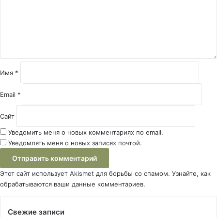
е
н
т
а
р
и
й
Имя
*
*
Email
*
Сайт
Уведомить меня о новых комментариях по email.
Уведомлять меня о новых записях почтой.
Этот сайт использует Akismet для борьбы со спамом.
Узнайте, как
обрабатываются ваши данные комментариев
.
Свежие записи