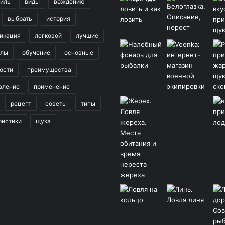
иль
виды
вождению
выбрать
история
икация
легковой
лучшие
клы
обучение
основные
ости
преимущества
вление
применение
рецепт
советы
типы
ристики
щука