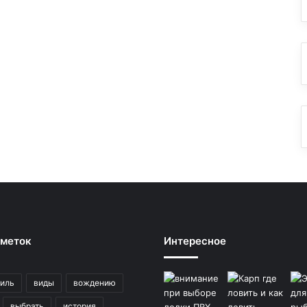
 меток
Интересное
иль
виды
вождению
выбрать
история