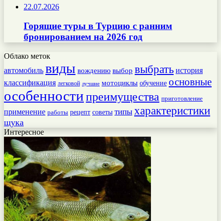
22.07.2026
Горящие туры в Турцию с ранним
бронированием на 2026 год
Облако меток
виды
выбрать
автомобиль
история
вождению
выбор
основные
классификация
мотоциклы
обучение
легковой
лучшие
особенности
преимущества
приготовление
характеристики
типы
применение
работы
рецепт
советы
щука
Интересное