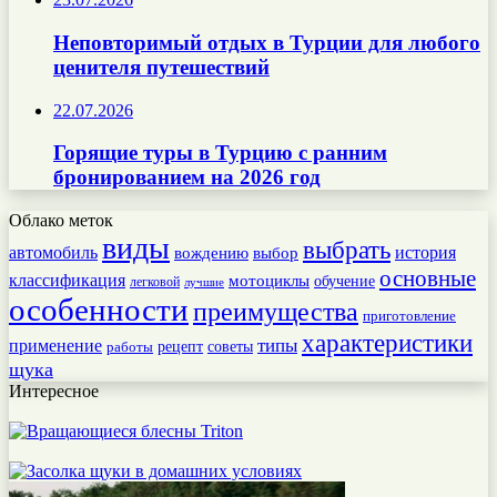
Неповторимый отдых в Турции для любого
ценителя путешествий
22.07.2026
Горящие туры в Турцию с ранним
бронированием на 2026 год
Облако меток
виды
выбрать
автомобиль
история
вождению
выбор
основные
классификация
мотоциклы
обучение
легковой
лучшие
особенности
преимущества
приготовление
характеристики
типы
применение
работы
рецепт
советы
щука
Интересное