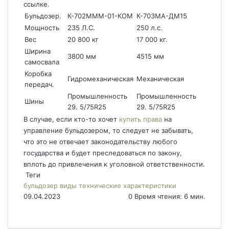
ссылке.
Бульдозер.
К-702МММ-01-КОМ
К-703МА-ДМ15
Мощность
235 Л.С.
250 л.с.
Вес
20 800 кг
17 000 кг.
Ширина
3800 мм
4515 мм
самосвала
Коробка
Гидромеханическая
Механическая
передач.
Промышленность
Промышленность
Шины
29. 5/75R25
29. 5/75R25
В случае, если кто-то хочет
купить права
на
управление бульдозером, то следует не забывать,
что это не отвечает законодательству любого
государства и будет преследоваться по закону,
вплоть до привлечения к уголовной ответственности.
Теги
бульдозер
виды
технические
характеристики
09.04.2023
0
Время чтения: 6 мин.
F
X
P
В
О
M
M
W
T
V
П
a
i
к
д
e
e
h
e
i
е
c
n
о
н
s
s
a
l
b
ч