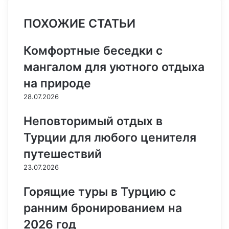
e
t
н
о
s
s
t
e
e
а
ПОХОЖИЕ СТАТЬИ
b
e
т
к
e
e
s
g
r
т
o
r
а
л
n
n
A
r
а
o
e
к
а
g
g
p
a
т
Комфортные беседки с
k
s
т
с
e
e
p
m
ь
мангалом для уютного отдыха
t
е
с
r
r
н
на природе
и
к
28.07.2026
и
Неповторимый отдых в
Турции для любого ценителя
путешествий
23.07.2026
Горящие туры в Турцию с
ранним бронированием на
2026 год