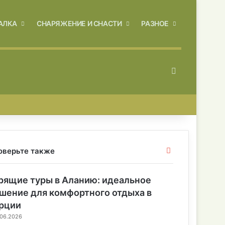
АЛКА
СНАРЯЖЕНИЕ И СНАСТИ
РАЗНОЕ
Искать
З
оверьте также
а
к
рящие туры в Аланию: идеальное
р
ы
шение для комфортного отдыха в
т
рции
ь
.06.2026