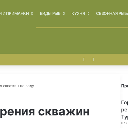
И И ПРИМАНКИ
ВИДЫ РЫБ
КУХНЯ
СЕЗОННАЯ РЫБ
Войти
Switch skin
Пр
я скважин на воду
Го
урения скважин
ре
Ту
17