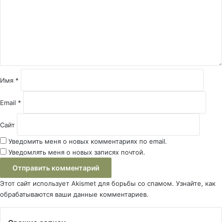
м
е
н
т
а
р
и
й
Имя
*
*
Email
*
Сайт
Уведомить меня о новых комментариях по email.
Уведомлять меня о новых записях почтой.
Этот сайт использует Akismet для борьбы со спамом.
Узнайте, как
обрабатываются ваши данные комментариев
.