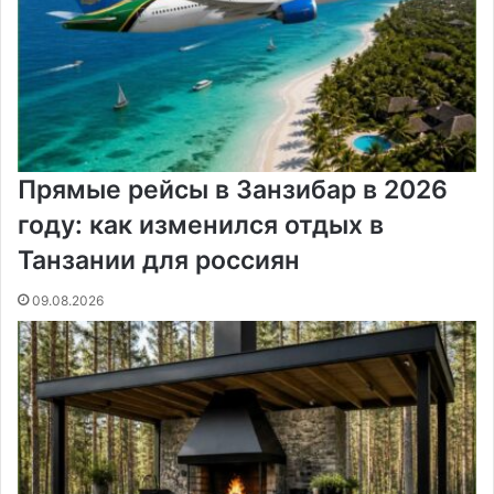
и
к
и
Прямые рейсы в Занзибар в 2026
году: как изменился отдых в
Танзании для россиян
09.08.2026