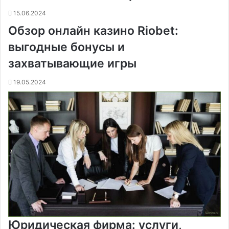
н
15.06.2024
и
Обзор онлайн казино Riobet:
к
и
выгодные бонусы и
захватывающие игры
19.05.2024
Юридическая фирма: услуги,