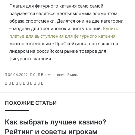
Платья для фигурного катания само самой
разумеется являться неотъемлемым элементом
образа спортсменки. Делятся они на две категории
– модели для тренировок и выступлений.
Купить
платье для выступления для фигурного катания
можно в компании «ПроСкейтинг», она является
лидером на российском рынке товаров для
фигурного катания.
09.04.2022
0
Время чтения: 2 мин.
F
X
P
В
О
M
M
W
T
V
П
a
i
к
д
e
e
h
e
i
е
c
n
о
н
s
s
a
l
b
ч
ПОХОЖИЕ СТАТЬИ
e
t
н
о
s
s
t
e
e
а
b
e
т
к
e
e
s
g
r
т
o
r
а
л
n
n
A
r
а
Как выбрать лучшее казино?
o
e
к
а
g
g
p
a
т
k
s
т
с
e
e
p
m
ь
Рейтинг и советы игрокам
t
е
с
r
r