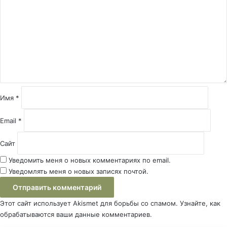
м
м
е
н
т
а
р
и
й
Имя
*
*
Email
*
Сайт
Уведомить меня о новых комментариях по email.
Уведомлять меня о новых записях почтой.
Этот сайт использует Akismet для борьбы со спамом.
Узнайте, как
обрабатываются ваши данные комментариев
.