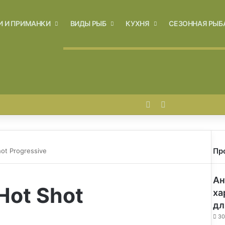
И И ПРИМАНКИ
ВИДЫ РЫБ
КУХНЯ
СЕЗОННАЯ РЫБ
Войти
Switch skin
Пр
ot Progressive
Ан
Hot Shot
ха
дл
30