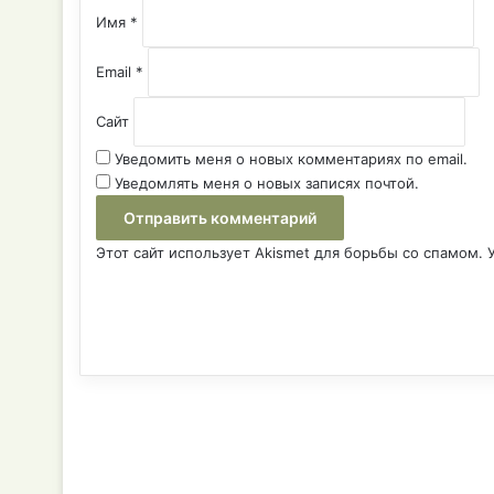
й
Имя
*
*
Email
*
Сайт
Уведомить меня о новых комментариях по email.
Уведомлять меня о новых записях почтой.
Этот сайт использует Akismet для борьбы со спамом.