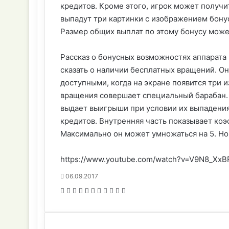
кредитов. Кроме этого, игрок может получи
выпадут три картинки с изображением бонус
Размер общих выплат по этому бонусу может
Рассказ о бонусных возможностях аппарата 
сказать о наличии бесплатных вращений. Они
доступными, когда на экране появится три
вращения совершает специальный барабан. 
выдает выигрыши при условии их выпадения
кредитов. Внутренняя часть показывает ко
Максимально он может умножаться на 5. Но 
https://www.youtube.com/watch?v=V9N8_Xx
06.09.2017
F
X
P
В
О
M
M
W
T
V
П
a
i
к
д
e
e
h
e
i
е
c
n
о
н
s
s
a
l
b
ч
e
t
н
о
s
s
t
e
e
а