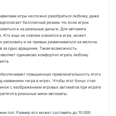
правилами игры несложно разобраться любому, даже
редполагает бесплатный режим. Но если игрок
разиться и на реальные деньги. Для автомата
. Кто еще не совсем освоился в игре, может
вык рисковать и не привык размениваться на мелочи,
в за одно вращение. Такая возможность
озволяет одинаково комфортно играть любому
жета.
обеспечивает повышенную привлекательность этого
 названием «игра в игре». Чтобы этот бонус стал
инок с изображением игровых автоматов при играте
вратятся в реальные мини автоматы.
ек-пот. Размер его может составить до 10 000