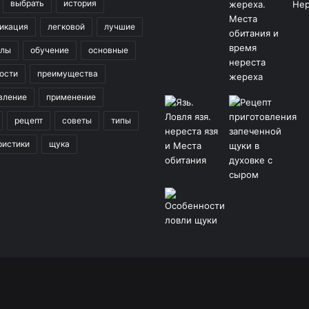
выбрать
история
икация
легковой
лучшие
клы
обучение
основные
ости
преимущества
вление
применение
рецепт
советы
типы
ристики
щука