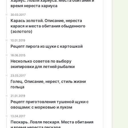
Хариус. Ловля хариуса. Места обитания и
время нереста хариуса
30.03.2017
Карась золотой. Описание, нереста
карася и места обитания обыденного
(золотого)
10.01.2019
Рецепт пирога из щуки с картошкой
18.06.2015
Несколько советов по выбору
экипировки для летней рыбалки
23.03.2017
Голец. Описание, нерест, стиль жизни
гольца
21.01.2019
Рецепт приготовления тушеной щуки с
овощами: с морковью и луком
13.04.2017
Пескарь. Ловля пескаря. Места обитания
и время нереста пескаря