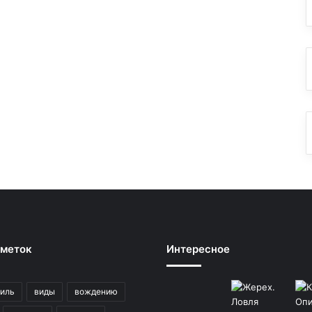
 меток
Интересное
иль
виды
вождению