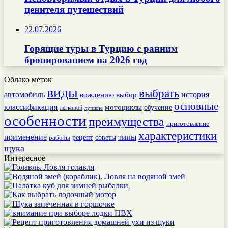
ценителя путешествий
22.07.2026
Горящие туры в Турцию с ранним
бронированием на 2026 год
Облако меток
виды
выбрать
автомобиль
история
вождению
выбор
основные
классификация
мотоциклы
обучение
легковой
лучшие
особенности
преимущества
приготовление
характеристики
типы
применение
работы
рецепт
советы
щука
Интересное