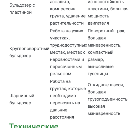
асфальта,
износостойкость
Бульдозер с
компрессия
пластины, больша
пластиной
грунта, удаление
мощность
растительности
двигателя
Работа на узких
Поворотный трак,
участках,
большая
труднодоступных
маневренность,
Круглоповоротный
местах, местах с
компактный
бульдозер
неровностями и
размер,
пересеченным
выносливые
рельефом
гусеницы
Работа на
Откидные шасси,
грунтах, которые
большая
Шарнирный
необходимо
грузоподъемность
бульдозер
перевозить на
высокая
дальние
маневренность
расстояния
Технические