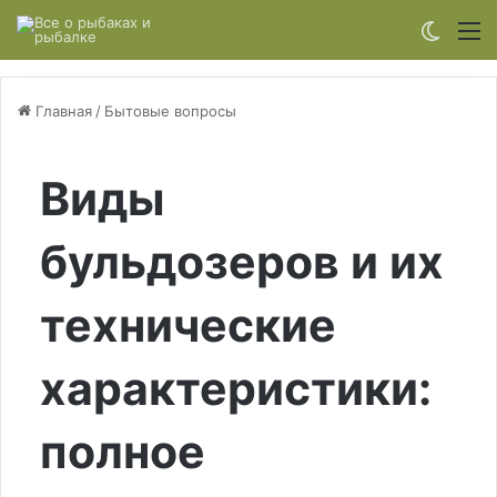
Switch
М
Главная
/
Бытовые вопросы
Виды
бульдозеров и их
технические
характеристики:
полное