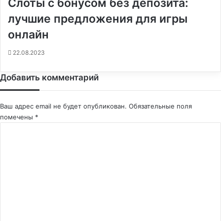
Слоты с бонусом без депозита:
лучшие предложения для игры
онлайн
22.08.2023
Добавить комментарий
Ваш адрес email не будет опубликован.
Обязательные поля
помечены
*
К
о
м
м
е
н
т
а
р