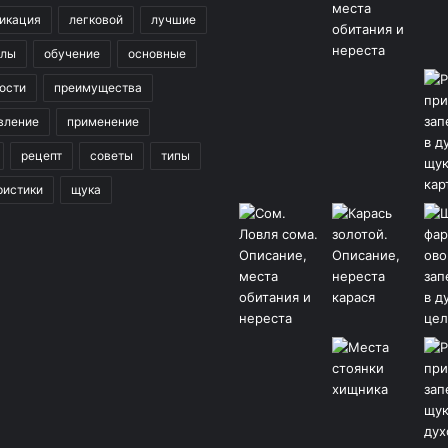
икация
легковой
лучшие
клы
обучение
основные
ости
преимущества
вление
применение
рецепт
советы
типы
ристики
щука