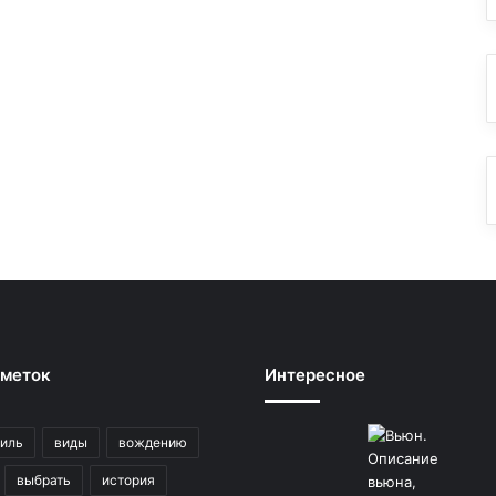
 меток
Интересное
иль
виды
вождению
выбрать
история