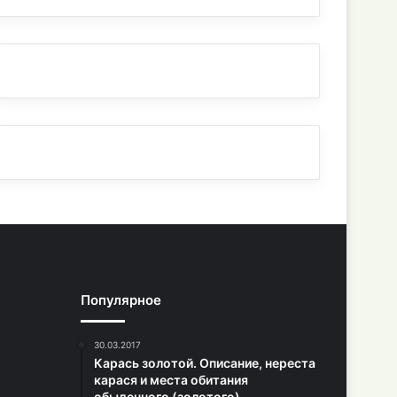
Популярное
30.03.2017
Карась золотой. Описание, нереста
карася и места обитания
обыденного (золотого)