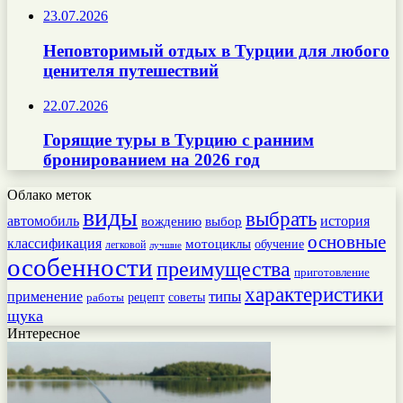
23.07.2026
Неповторимый отдых в Турции для любого
ценителя путешествий
22.07.2026
Горящие туры в Турцию с ранним
бронированием на 2026 год
Облако меток
виды
выбрать
автомобиль
история
вождению
выбор
основные
классификация
мотоциклы
обучение
легковой
лучшие
особенности
преимущества
приготовление
характеристики
типы
применение
работы
рецепт
советы
щука
Интересное