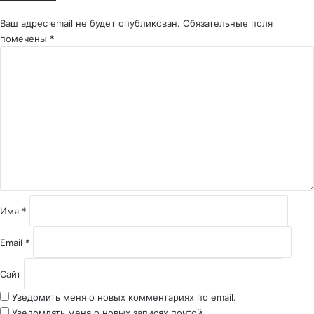
Ваш адрес email не будет опубликован.
Обязательные поля
помечены
*
К
о
м
м
е
н
т
а
р
и
й
Имя
*
*
Email
*
Сайт
Уведомить меня о новых комментариях по email.
Уведомлять меня о новых записях почтой.