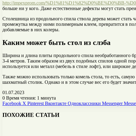
http://impexprom.com/%D1%81%D1%82%D0%BE%D0%BB
больше ни у кого. Даже естественные дефекты могут стать пре
Столешница из продольного спила ствола дерева может стать 
промежутка между ними полимерным клеем, превратится в пол
добавляемые в них колеры.
Каким может быть стол из слэба
Ширина и длина плиты продольного спила необработанного брев
3-4 метров. Таким образом из двух подобных спилов одной пор
используется или металл (мебель в стиле лофт), или широкие 
Также можно использовать только комель стола, то есть, саму
шахматный столик. Однако и в этом случае вес его будет знач
01.07.2023
0
Время чтения: 1 минута
Facebook
X
Pinterest
Вконтакте
Одноклассники
Messenger
Messe
ПОХОЖИЕ СТАТЬИ