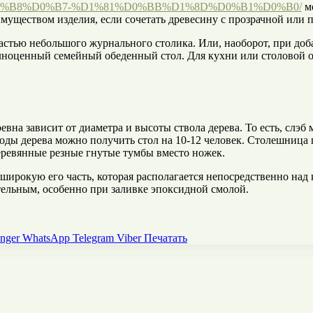
-%D0%B8%D0%B7-%D1%81%D0%BB%D1%8D%D0%B1%D0%B0/
мо
имуществом изделия, если сочетать древесину с прозрачной или
частью небольшого журнального столика. Или, наоборот, при доб
ноценный семейный обеденный стол. Для кухни или столовой о
на зависит от диаметра и высоты ствола дерева. То есть, слэб м
оды дерева можно получить стол на 10-12 человек. Столешница п
деревянные резные гнутые тумбы вместо ножек.
ю широкую его часть, которая располагается непосредственно на
ительным, особенно при заливке эпоксидной смолой.
nger
WhatsApp
Telegram
Viber
Печатать