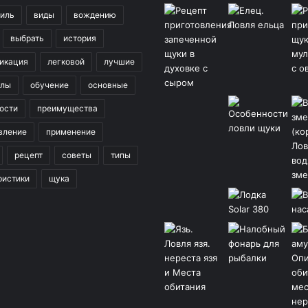
иль
виды
вождению
выбрать
история
икация
легковой
лучшие
клы
обучение
основные
ости
преимущества
вление
применение
рецепт
советы
типы
ристики
щука